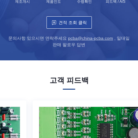
제조개시
제품인도
수령확인
피드백 / A/S
견적 조회 클릭
문의사항 있으시면 연락주세요
pcba@china-pcba.com
, 일대일
판매 팔로우 답변
고객 피드백